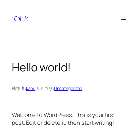
内
容
てすと
を
ス
キ
ッ
プ
Hello world!
執筆者:
kanri
カテゴリ:
Uncategorized
Welcome to WordPress. This is your first
post. Edit or delete it, then start writing!